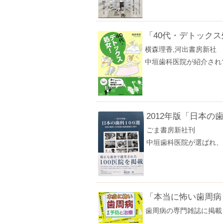
「40代・デトックス
横森理香,河出書房新社
中垣歯科医院が紹介され
2012年版「日本の歯
ごま書房新社刊
中垣歯科医院が選ばれ、
「本当に怖い歯周病
歯周病の専門雑誌に掲載