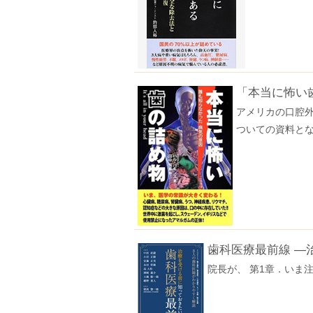
「本当に怖い
アメリカの口腔
ついての資料と
歯科医療最前線 ―
院長が、 第1章．いま