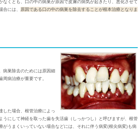
かなくとも、口の中の病巣が原因で皮膚の病気が起きたり、悪化させて
場合には、
原因である口の中の病巣を除去することが根本治療となりま
。病巣除去のためには原因細
歯周病治療が重要です。
達した場合、根管治療によっ
ようにして神経を取った歯を失活歯（しっかつし）と呼びますが、根管
療がうまくいっていない場合などには、それに伴う病変(根尖病変)も病