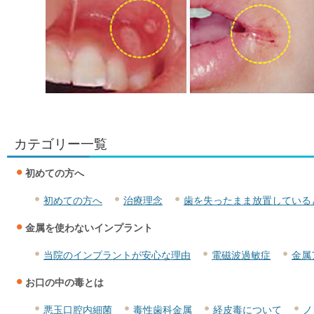
カテゴリー一覧
初めての方へ
初めての方へ
治療理念
歯を失ったまま放置している
金属を使わないインプラント
当院のインプラントが安心な理由
電磁波過敏症
金属
お口の中の毒とは
悪玉口腔内細菌
毒性歯科金属
経皮毒について
ノ