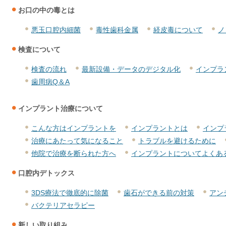
お口の中の毒とは
悪玉口腔内細菌
毒性歯科金属
経皮毒について
ノ
検査について
検査の流れ
最新設備・データのデジタル化
インプラ
歯周病Q＆A
インプラント治療について
こんな方はインプラントを
インプラントとは
インプ
治療にあたって気になること
トラブルを避けるために
他院で治療を断られた方へ
インプラントについてよくあ
口腔内デトックス
3DS療法で徹底的に除菌
歯石ができる前の対策
アン
バクテリアセラピー
新しい取り組み