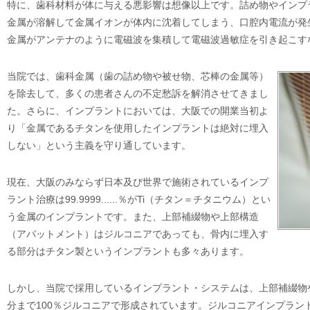
特に、歯科材料が体に与える悪影響は想像以上です。詰め物やインプ
金属が溶解して金属イオンが体内に沈着してしまう、口腔内電流が発
金属がアンテナのように電磁波を集積して電磁波過敏症を引き起こす
当院では、歯科金属（歯の詰め物や被せ物、芯棒の金属等）
を除去して、多くの患者さんの不定愁訴を解消させてきまし
た。さらに、インプラントにおいては、大阪での開業当初よ
り「金属であるチタンを使用したインプラントは絶対に埋入
しない」という主義を守り通しています。
現在、大阪のみならず日本及び世界で施術されているインプ
ラント治療は99.9999......％がTi（チタン＝チタニウム）とい
う金属のインプラントです。また、上部補綴物や上部構造
（アバットメント）はジルコニアであっても、骨内に埋入す
る部分はチタン製というインプラントも多々あります。
しかし、当院で採用しているインプラント・システムは、上部補綴物
分まで100％ジルコニアで形成されています。ジルコニアインプラン