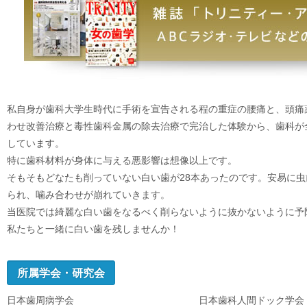
私自身が歯科大学生時代に手術を宣告される程の重症の腰痛と、頭痛
わせ改善治療と毒性歯科金属の除去治療で完治した体験から、歯科が
しています。
特に歯科材料が身体に与える悪影響は想像以上です。
そもそもどなたも削っていない白い歯が28本あったのです。安易に
られ、噛み合わせが崩れていきます。
当医院では綺麗な白い歯をなるべく削らないように抜かないように予
私たちと一緒に白い歯を残しませんか！
所属学会・研究会
日本歯周病学会
日本歯科人間ドック学会