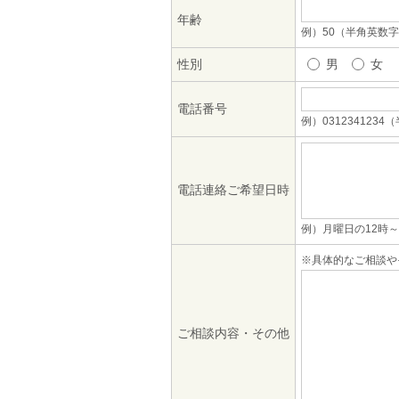
年齢
例）50（半角英数
性別
男
女
電話番号
例）031234123
電話連絡ご希望日時
例）月曜日の12時～
※具体的なご相談や
ご相談内容・その他