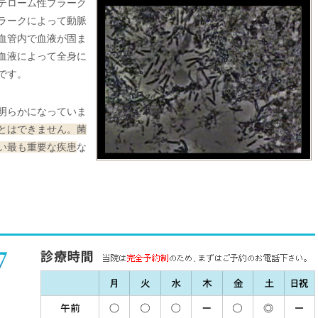
テローム性プラーク
ラークによって動脈
血管内で血液が固ま
血液によって全身に
です。
明らかになっていま
とはできません。菌
い最も重要な疾患
な